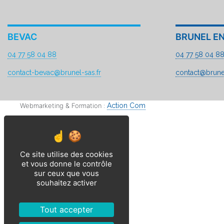
BEVAC
BRUNEL E
04 77 58 04 88
04 77 58 04 8
contact-bevac@brunel-sas.fr
contact@brunel
Webmarketing & Formation :
Action Com
Ce site utilise des cookies
et vous donne le contrôle
sur ceux que vous
souhaitez activer
Tout accepter