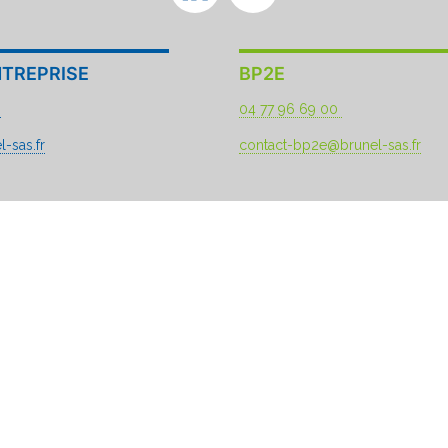
Channel
NTREPRISE
BP2E
8
04 77 96 69 00
-sas.fr
contact-bp2e@brunel-sas.fr