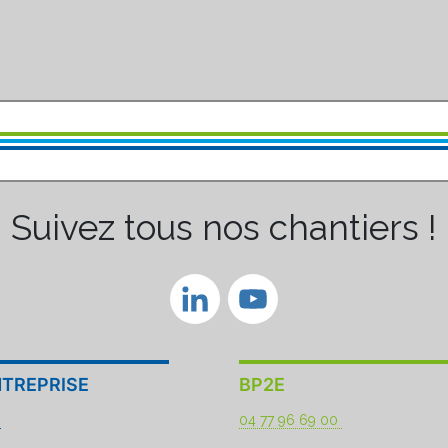
Suivez tous nos chantiers !
LinkedIn
YouTube
Channel
NTREPRISE
BP2E
8
04 77 96 69 00