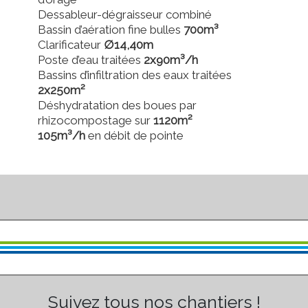
Dessableur-dégraisseur combiné
Bassin d’aération fine bulles
700m³
Clarificateur
∅14,40m
Poste d’eau traitées
2x90m³/h
Bassins d’infiltration des eaux traitées
2x250m²
Déshydratation des boues par
rhizocompostage sur
1120m²
105m³/h
en débit de pointe
Suivez tous nos chantiers !