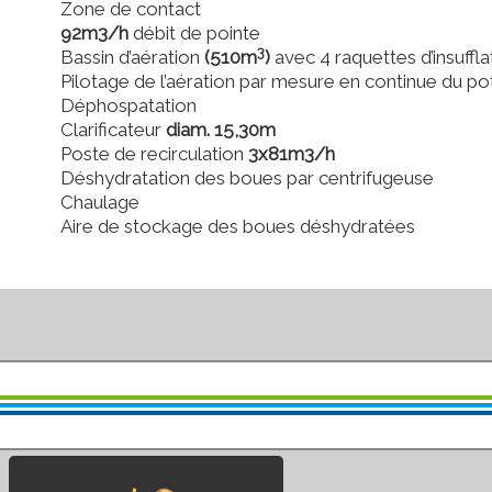
Zone de contact
92m3/h
débit de pointe
3
Bassin d’aération
(510m
)
avec 4 raquettes d’insufflat
Pilotage de l’aération par mesure en continue du po
Déphospatation
Clarificateur
diam. 15,30m
Poste de recirculation
3x81m3/h
Déshydratation des boues par centrifugeuse
Chaulage
Aire de stockage des boues déshydratées