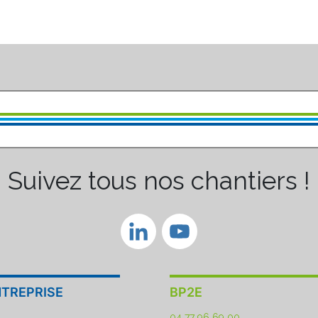
Suivez tous nos chantiers !
LinkedIn
YouTube
Channel
NTREPRISE
BP2E
8
04 77 96 69 00