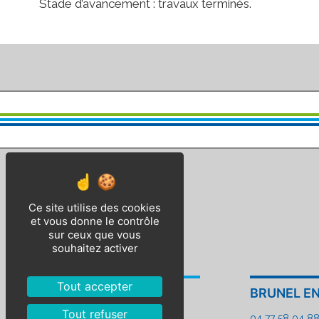
Stade d’avancement : travaux terminés.
Ce site utilise des cookies
et vous donne le contrôle
sur ceux que vous
souhaitez activer
Tout accepter
BEVAC
BRUNEL E
Tout refuser
04 77 58 04 88
04 77 58 04 8