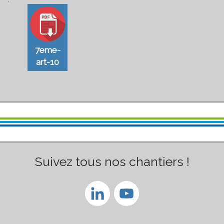
7eme-
art-10
Suivez tous nos chantiers !
LinkedIn
YouTube
Channel