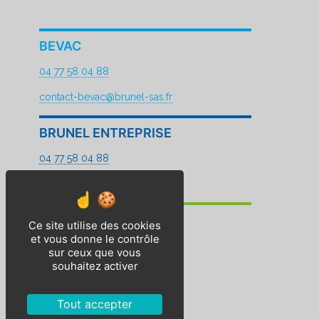
BEVAC
04 77 58 04 88
contact-bevac@brunel-sas.fr
BRUNEL ENTREPRISE
04 77 58 04 88
contact@brunel-sas.fr
BP2E
Ce site utilise des cookies
et vous donne le contrôle
04 77 96 69 00
sur ceux que vous
souhaitez activer
contact-bp2e@brunel-sas.fr
Mentions légales
Tout accepter
Plan de site